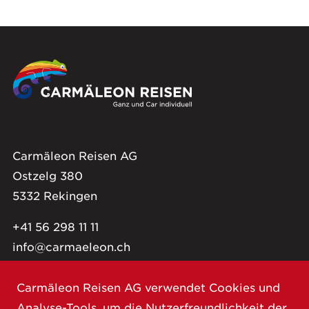
Carmäleon Reisen AG
Ostzelg 380
5332 Rekingen
+41 56 298 11 11
info@carmaeleon.ch
Carmäleon Reisen AG verwendet Cookies und
Impressum
Datenschutzerklärung
Analyse-Tools, um die Nutzerfreundlichkeit der